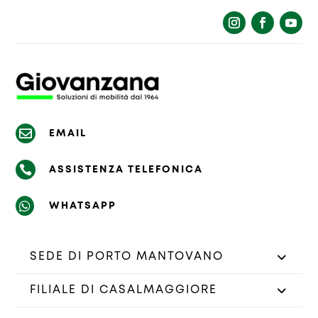
La richiesta non è stata inviata, la
Richiesta inviata con successo.
preghiamo di riprovare.

EMAIL

ASSISTENZA TELEFONICA

WHATSAPP
SEDE DI PORTO MANTOVANO
FILIALE DI CASALMAGGIORE