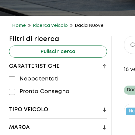
9
9
Home
Ricerca veicolo
Dacia Nuove
Filtri di ricerca
Pulisci ricerca
CARATTERISTICHE
16
ve
Neopatentati
Dac
Pronta Consegna
TIPO VEICOLO
Nu
MARCA