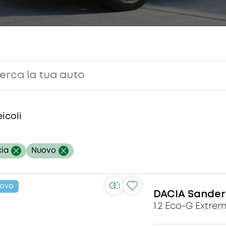
icoli
ia
Nuovo
ovo
DACIA
Sander
1.2 Eco-G Extre