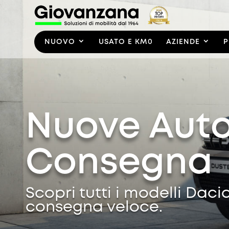
NUOVO
USATO E KM0
AZIENDE
P
Nuove Auto
Consegna
Scopri tutti i modelli Daci
consegna veloce.