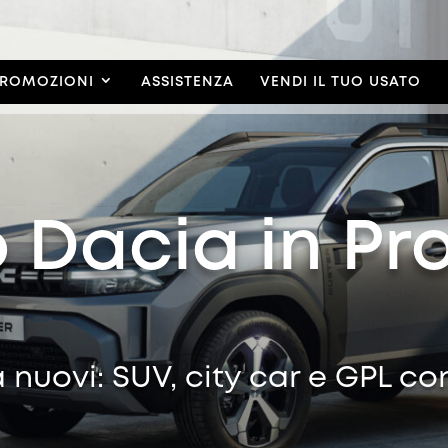
ROMOZIONI
ASSISTENZA
VENDI IL TUO USATO
 Dacia in Pr
a nuovi: SUV, city car e GPL co