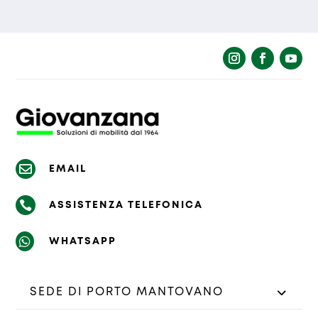
La richiesta non è stata inviata, la
Richiesta inviata con successo.
preghiamo di riprovare.

EMAIL

ASSISTENZA TELEFONICA

WHATSAPP
SEDE DI PORTO MANTOVANO