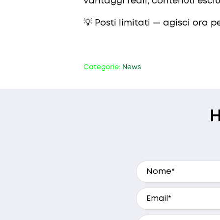
vantaggi reali, contenuti esclu
💡 Posti limitati — agisci ora p
Categorie:
News
H
A che ora preferis