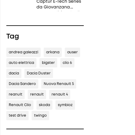
Captur E-Tech Series
da Giovanzana.
Promo valida a luglio
e agosto con prezzi
da 25.900 € e tinta
Nero Étoilé gratuita.
Tag
Ti aspettiamo a
Mantova, Parma e
Casalmaggiore.
andrea galeazzi
arkana
auser
auto elettrica
bigster
clio 6
dacia
Dacia Duster
Dacia Sandero
Nuova Renault 5
reanult
renault
renault 4
Renault Clio
skoda
symbioz
test drive
twingo