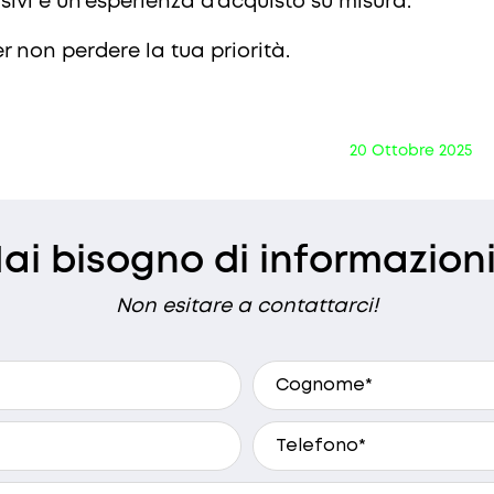
sivi e un’esperienza d’acquisto su misura.
er non perdere la tua priorità.
20 Ottobre 2025
ai bisogno di informazion
Non esitare a contattarci!
ci essere ricontattato?