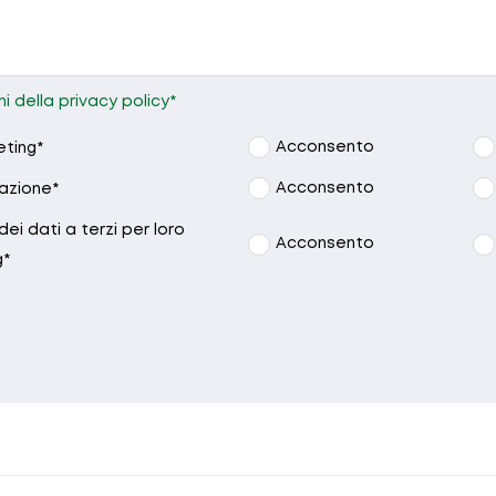
10.30 - 12.30
15.00 - 
Nessuna preferenza
i della privacy policy*
Acconsento
eting*
Acconsento
lazione*
ei dati a terzi per loro
Acconsento
g*
sta non è stata inviata, la preghiamo di 
Richiesta inviata con successo.