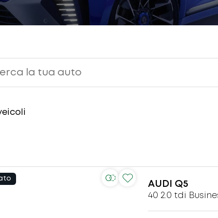
eicoli
ato
AUDI
Q5