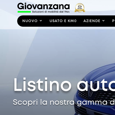
NUOVO
USATO E KM0
AZIENDE
P
Listino aut
Scopri la nostra gamma di