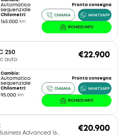
Cambio
Automatico
Pronta consegna
sequenziale
Chilometri
165.000
km
C 250
€22.900
c auto
Cambio
Automatico
Pronta consegna
sequenziale
Chilometri
95.000
km
t
€20.900
35 2.0 tdi mhev Business Advanced 163cv s-tronic