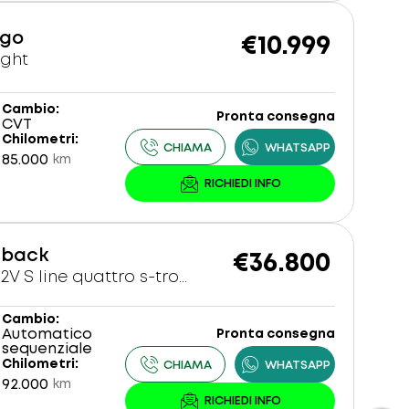
ngo
€10.999
ight
Cambio
Pronta consegna
CVT
Chilometri
85.000
km
tback
€36.800
40 2.0 tdi mhev 12V S line quattro s-tronic
Cambio
Automatico
Pronta consegna
sequenziale
Chilometri
92.000
km