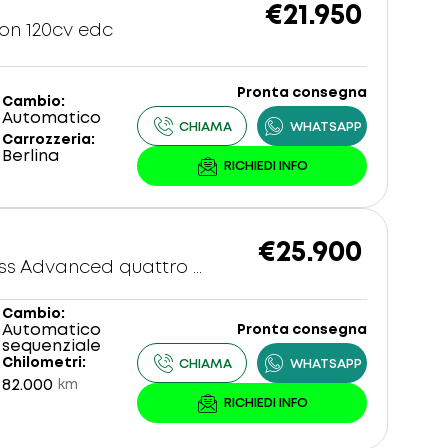
€21.950
ion 120cv edc
Pronta consegna
Cambio
Automatico
Carrozzeria
Berlina
€25.900
40 2.0 tdi Business Advanced quattro 190cv s-tronic
Cambio
Automatico
Pronta consegna
sequenziale
Chilometri
82.000
km