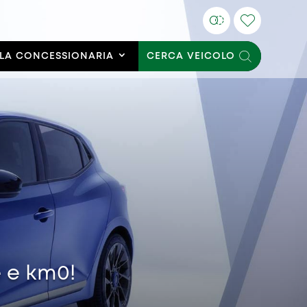
LA CONCESSIONARIA
CERCA VEICOLO
e e km0!