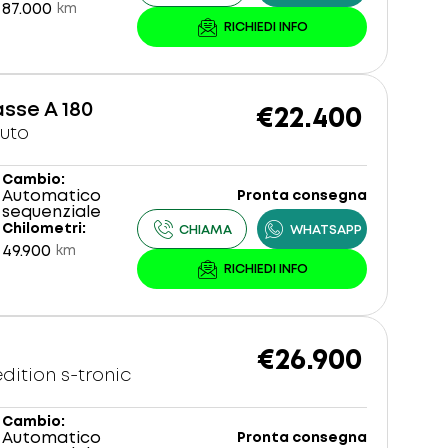
87.000
km
sse A 180
€22.400
auto
Cambio
Automatico
Pronta consegna
sequenziale
Chilometri
49.900
km
€26.900
 edition s-tronic
Cambio
Automatico
Pronta consegna