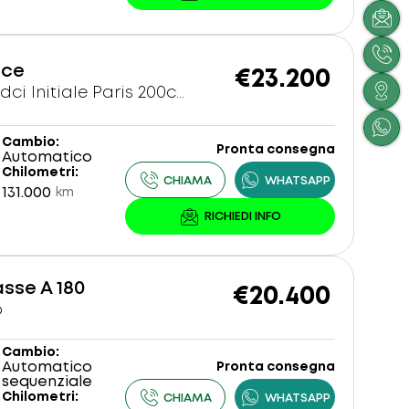
ace
€23.200
Espace 2.0 blue dci Initiale Paris 200cv 7 POSTI AUTOMATICA
Cambio
Pronta consegna
Automatico
Chilometri
131.000
km
sse A 180
€20.400
o
Cambio
Automatico
Pronta consegna
sequenziale
Chilometri