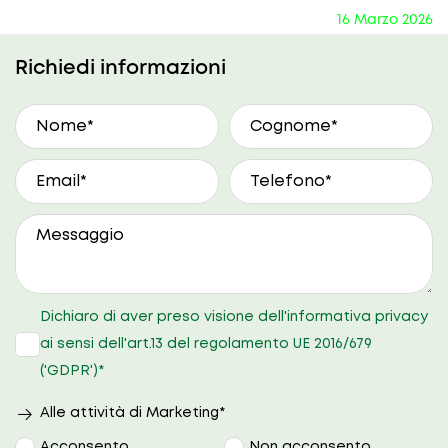
16 Marzo 2026
Richiedi informazioni
A che ora preferisci essere ricontattato?
9.30 - 10.30
10.30 - 12.30
15.00 - 17.00
17.00 - 19.00
Dichiaro di aver preso visione dell'informativa privacy
Nessuna
preferenza
ai sensi dell'art.13 del regolamento UE 2016/679
('GDPR')*
Alle attività di Marketing*
Acconsento
Non acconsento