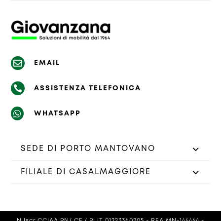

EMAIL

ASSISTENZA TELEFONICA

WHATSAPP
SEDE DI PORTO MANTOVANO
FILIALE DI CASALMAGGIORE
N.Iscr.CCIAA PN/ CF / PI IT 01223360205 - REA MN-144444 -