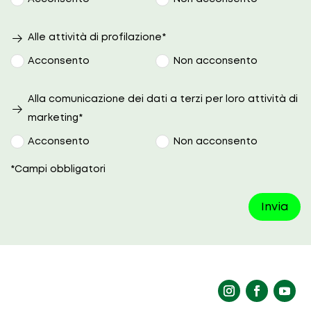
Alle attività di profilazione*
Acconsento
Non acconsento
Alla comunicazione dei dati a terzi per loro attività di
marketing*
Acconsento
Non acconsento
*Campi obbligatori
Invia
La richiesta non è stata inviata, la
Richiesta inviata con successo.
preghiamo di riprovare.