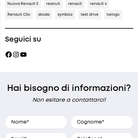
Nuova Renault 5
reanult
renault
renault 4
Renault Clio
skoda
symbioz
test drive
twingo
Seguici su
Facebook
Instagram
YouTube
Hai bisogno di informazioni?
Non esitare a contattarci!