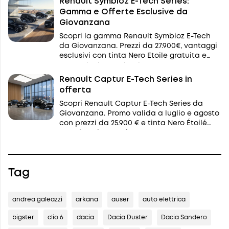
Renault Symbioz E-Tech Series:
Gamma e Offerte Esclusive da
Giovanzana
Scopri la gamma Renault Symbioz E-Tech
da Giovanzana. Prezzi da 27.900€, vantaggi
esclusivi con tinta Nero Etoile gratuita e
promozioni per privati e P.IVA.
Renault Captur E-Tech Series in
offerta
Scopri Renault Captur E-Tech Series da
Giovanzana. Promo valida a luglio e agosto
con prezzi da 25.900 € e tinta Nero Étoilé
gratuita. Ti aspettiamo a Mantova, Parma e
Casalmaggiore.
Tag
andrea galeazzi
arkana
auser
auto elettrica
bigster
clio 6
dacia
Dacia Duster
Dacia Sandero